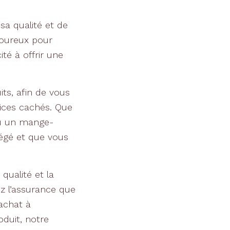
sa qualité et de
goureux pour
té à offrir une
s, afin de vous
vices cachés. Que
ou un mange-
égé et que vous
qualité et la
ez l’assurance que
achat à
oduit, notre