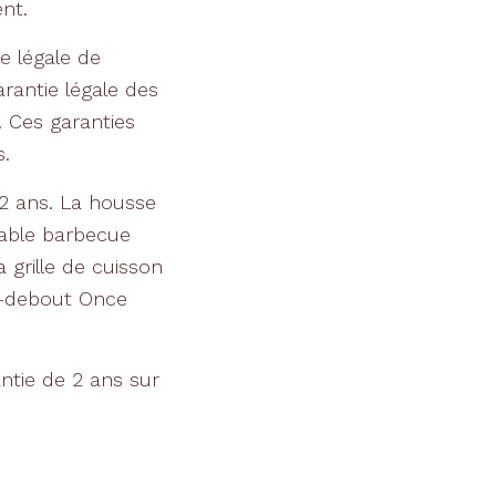
nt.
e légale de
arantie légale des
 Ces garanties
.
2 ans. La housse
table barbecue
a grille de cuisson
ge-debout Once
ntie de 2 ans sur