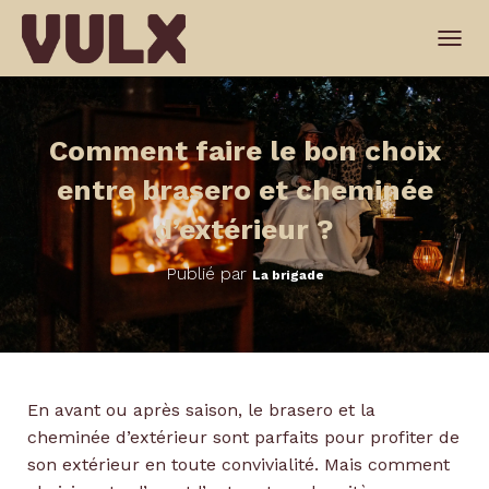
T
O
G
G
L
Comment faire le bon choix
E
N
entre brasero et cheminée
A
V
d’extérieur ?
I
G
Publié par
La brigade
A
T
I
O
N
En avant ou après saison, le brasero et la
cheminée d’extérieur sont parfaits pour profiter de
son extérieur en toute convivialité. Mais comment